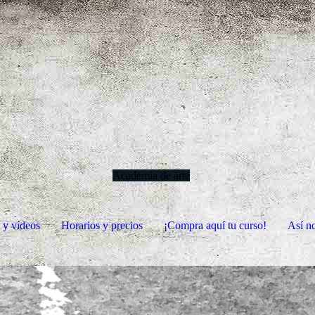
Academia de arte
s y vídeos
Horarios y precios
¡Compra aquí tu curso!
Así n