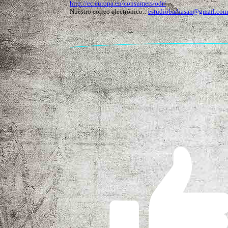
http://ec.europa.eu/consumers/odr/
Nuestro correo electrónico::
estudiobarbasan@gmail.com