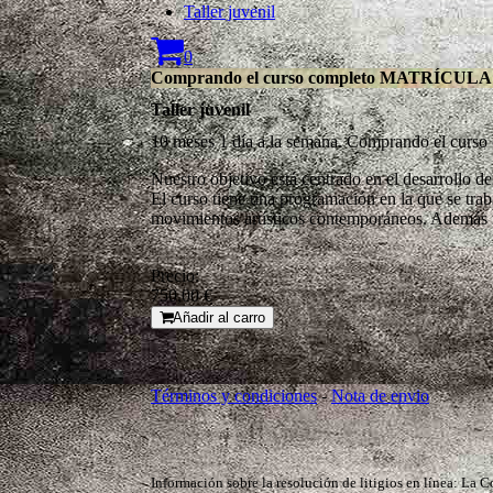
Taller juvenil
0
Comprando el curso completo MATRÍCUL
Taller juvenil
10 meses 1 día a la semana. Comprando el c
Nuestro objetivo está centrado en el desarrollo d
El curso tiene una programación en la que se traba
movimientos artísticos contemporáneos. Además r
Precio:
750,00 €
Añadir al carro
Términos y condiciones
-
Nota de envio
Información sobre la resolución de litigios en línea: La C