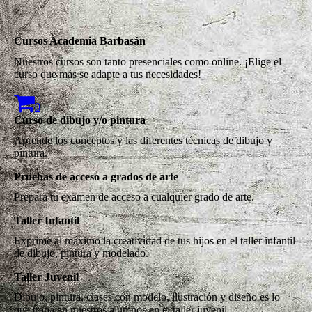
Cursos Academia Barbasán
Nuestros cursos son tanto presenciales como online. ¡Elige el
curso que más se adapte a tus necesidades!
0
Curso de dibujo y/o pintura
Aprende los conceptos y las diferentes técnicas de dibujo y
pintura.
Pruebas de acceso a grados de arte
Prepara tu examen de acceso a cualquier grado de arte.
Taller Infantil
Exprime al máximo la creatividad de tus hijos en el taller infantil
de dibujo, pintura y modelado.
Taller Juvenil
Dibujo, pintura, clases con modelo, ilustración y diseño es lo
que trabajan nuestros alumnos en el taller juvenil.