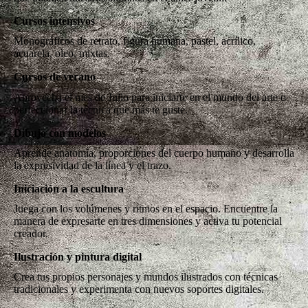
Cursos intensivos
Monográficos de retrato, figura humana, pastel, acrílico,
acuarela, oleo, mixtas.
Cursos de verano
Aprovecha el mes de Julio para iniciarte en el mundo del arte o
perfeccionar la técnica que más te guste.
Dibujo con modelos
Aprende anatomía, proporciones del cuerpo humano y desarrolla
la expresividad de la línea y el trazo.
Iniciación a la escultura
Juega con los volúmenes y ritmos en el espacio. Encuentre la
manera de expresarte en tres dimensiones y activa tu potencial
Ilustración y pintura digital
Crea tus propios personajes y mundos ilustrados con técnicas
tradicionales y experimenta con nuevos soportes digitales.