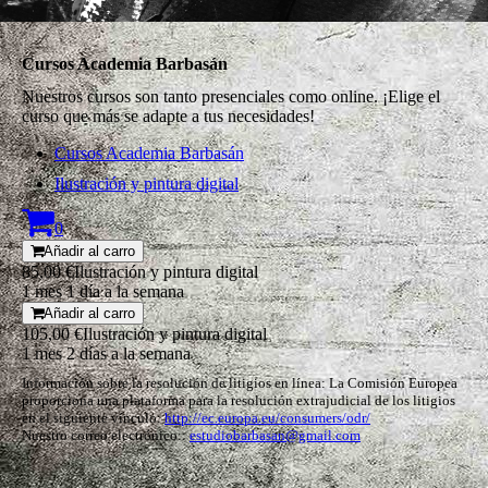
Cursos Academia Barbasán
Nuestros cursos son tanto presenciales como online. ¡Elige el
curso que más se adapte a tus necesidades!
Cursos Academia Barbasán
Ilustración y pintura digital
0
Añadir al carro
85,00 €
Ilustración y pintura digital
1 mes 1 día a la semana
Añadir al carro
105,00 €
Ilustración y pintura digital
1 mes 2 días a la semana
Información sobre la resolución de litigios en línea: La Comisión Europea
proporciona una plataforma para la resolución extrajudicial de los litigios
en el siguiente vínculo:
http://ec.europa.eu/consumers/odr/
Nuestro correo electrónico::
estudiobarbasan@gmail.com